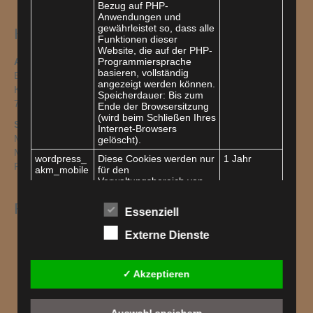
Bezug auf PHP-
Anwendungen und
gewährleistet so, dass alle
Hier finden Sie uns
Funktionen dieser
Website, die auf der PHP-
Adresse
Programmiersprache
basieren, vollständig
Bürgerkreis Sinsheim e. V.
angezeigt werden können.
Kleine Kirchgasse 5
Speicherdauer: Bis zum
74889 Sinsheim
Ende der Browsersitzung
(wird beim Schließen Ihres
Sprechzeiten
Internet-Browsers
Montag + Dienstag: 13–14 Uhr
gelöscht).
Mittwoch + Donnerstag: 09-10 Uhr
wordpress_
Diese Cookies werden nur
1 Jahr
Freitag: 09–10 Uhr
akm_mobile
für den
Verwaltungsbereich von
WordPress verwendet.
Fachdienste
wordpress_l
Diese Cookies werden nur
Session
Essenziell
ogged_in_a
für den
km_mobile
Verwaltungsbereich von
Externe Dienste
AWS
WordPress verwendet und
EhFa
gelten für andere
PsB / ALB
Seitenbesucher nicht.
✓ Akzeptieren
SpDi
wp-settings-
Diese Cookies werden nur
Session
Stellenanzeige
akm_mobile
für den
Treff
Verwaltungsbereich von
Auswahl speichern