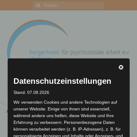
Suchen
nach:
Datenschutzeinstellungen
Menü
Stand: 07.08.2026
Wir verwenden Cookies und andere Technologien auf
Zentrum für psychosoziale Arbeit
unserer Website. Einige von ihnen sind essenziell,
Archiv
Ihre Unterstützung
während andere uns helfen, diese Website und Ihre
Erfahrung zu verbessern. Personenbezogene Daten
Archiv
können verarbeitet werden (z. B. IP-Adressen), z. B. für
personalisierte Anzeigen und Inhalte oder Anzeigen- und