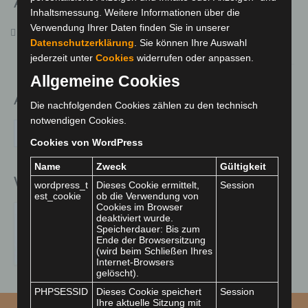
Aktuelles
Bilder
Inhaltsmessung. Weitere Informationen über die
Verwendung Ihrer Daten finden Sie in unserer
Sozialpädagoge / Sozialarbeiter / Erzieher (w/m/d) –
Fachdienste
Datenschutzerklärung
. Sie können Ihre Auswahl
Ambulante Jugendhilfe
jederzeit unter
Cookies
widerrufen oder anpassen.
Impressum
Allgemeine Cookies
Kontakt
Archiv
Die nachfolgenden Cookies zählen zu den technisch
Anfahrt
notwendigen Cookies.
Archiv
Cookies von WordPress
Kooperation
Name
Zweck
Gültigkeit
Medienbeiträge
Wir sind eine anerkannte Einsatzstelle für
wordpress_t
Dieses Cookie ermittelt,
Session
est_cookie
ob die Verwendung von
Mitglied bei
Cookies im Browser
deaktiviert wurde.
Speicherdauer: Bis zum
Spende
Ende der Browsersitzung
(wird beim Schließen Ihres
über uns
Internet-Browsers
gelöscht).
PHPSESSID
Dieses Cookie speichert
Session
Ihre aktuelle Sitzung mit