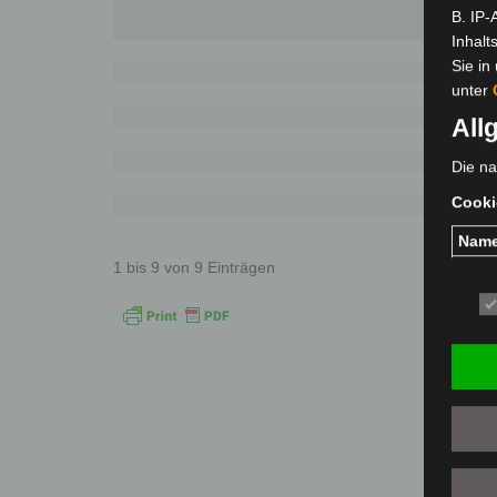
B. IP-
Inhalt
Sie in
unter
All
Die na
Cooki
Nam
1 bis 9 von 9 Einträgen
word
okie
PHPS