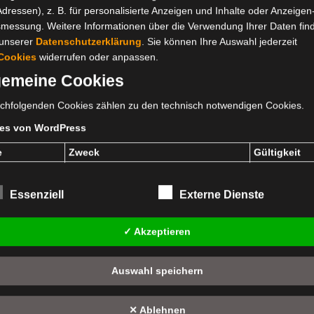
Adressen), z. B. für personalisierte Anzeigen und Inhalte oder Anzeigen
Bilder aus dem Jahr 2017
smessung. Weitere Informationen über die Verwendung Ihrer Daten fin
 unserer
Datenschutzerklärung
. Sie können Ihre Auswahl jederzeit
Cookies
widerrufen oder anpassen.
gemeine Cookies
chfolgenden Cookies zählen zu den technisch notwendigen Cookies.
es von WordPress
e
Zweck
Gültigkeit
❮
press_test_co
Dieses Cookie ermittelt, ob die
Session
Verwendung von Cookies im Browser
deaktiviert wurde. Speicherdauer: Bis
Essenziell
Externe Dienste
zum Ende der Browsersitzung (wird
beim Schließen Ihres Internet-Browsers
gelöscht).
✓ Akzeptieren
ESSID
Dieses Cookie speichert Ihre aktuelle
Session
Sitzung mit Bezug auf PHP-
Anwendungen und gewährleistet so,
Auswahl speichern
dass alle Funktionen dieser Website,
die auf der PHP-Programmiersprache
basieren, vollständig angezeigt werden
✕ Ablehnen
können. Speicherdauer: Bis zum Ende