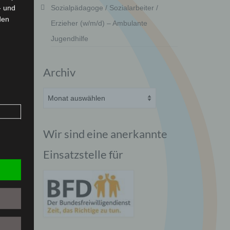
- und
Sozialpädagoge / Sozialarbeiter /
den
Erzieher (w/m/d) – Ambulante
Jugendhilfe
Archiv
Archiv
1
❯
Wir sind eine anerkannte
Einsatzstelle für