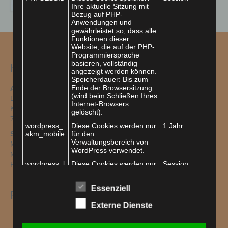
Ihre aktuelle Sitzung mit
Bezug auf PHP-
Anwendungen und
gewährleistet so, dass alle
Funktionen dieser
Website, die auf der PHP-
Programmiersprache
basieren, vollständig
Hier finden Sie uns
angezeigt werden können.
Speicherdauer: Bis zum
Ende der Browsersitzung
Adresse
(wird beim Schließen Ihres
Bürgerkreis Sinsheim e. V.
Internet-Browsers
Kleine Kirchgasse 5
gelöscht).
74889 Sinsheim
wordpress_
Diese Cookies werden nur
1 Jahr
akm_mobile
für den
Sprechzeiten
Verwaltungsbereich von
Montag + Dienstag: 13–14 Uhr
WordPress verwendet.
Mittwoch + Donnerstag: 09-10 Uhr
wordpress_l
Diese Cookies werden nur
Session
Freitag: 09–10 Uhr
ogged_in_a
für den
km_mobile
Verwaltungsbereich von
Essenziell
WordPress verwendet und
Fachdienste
gelten für andere
Seitenbesucher nicht.
Externe Dienste
AWS
wp-settings-
Diese Cookies werden nur
Session
EhFa
akm_mobile
für den