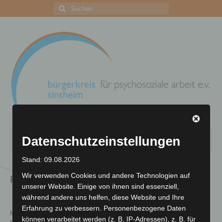
Suchen
nach:
Datenschutzeinstellungen
Menü
Stand: 09.08.2026
Zentrum für psychosoziale Arbeit
Wir verwenden Cookies und andere Technologien auf
Fachdienste
unserer Website. Einige von ihnen sind essenziell,
Ihre Unterstützung
während andere uns helfen, diese Website und Ihre
Archiv
Erfahrung zu verbessern. Personenbezogene Daten
Menschen mit psychischer Erkrankung sowie deren
können verarbeitet werden (z. B. IP-Adressen), z. B. für