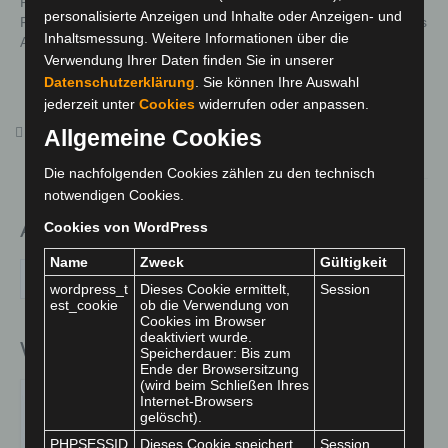
Partner*innen, Angehörigen und Familien bieten unsere
Bilder
personalisierte Anzeigen und Inhalte oder Anzeigen- und
Fachdienste seit 40 Jahren bewährte Hilfen zur Bewältigung des
Inhaltsmessung. Weitere Informationen über die
Alltages
Fachdienste
Verwendung Ihrer Daten finden Sie in unserer
Datenschutzerklärung
. Sie können Ihre Auswahl
Aktuelles
Impressum
jederzeit unter
Cookies
widerrufen oder anpassen.
Allgemeine Cookies
Sozialpädagoge / Sozialarbeiter / Erzieher (w/m/d) –
Kontakt
Ambulante Jugendhilfe
Die nachfolgenden Cookies zählen zu den technisch
Anfahrt
notwendigen Cookies.
Kooperation
Archiv
Cookies von WordPress
Medienbeiträge
Name
Zweck
Gültigkeit
Archiv
wordpress_t
Dieses Cookie ermittelt,
Session
Mitglied bei
est_cookie
ob die Verwendung von
Cookies im Browser
deaktiviert wurde.
Spende
Wir sind eine anerkannte Einsatzstelle für
Speicherdauer: Bis zum
Ende der Browsersitzung
über uns
(wird beim Schließen Ihres
Internet-Browsers
gelöscht).
PHPSESSID
Dieses Cookie speichert
Session