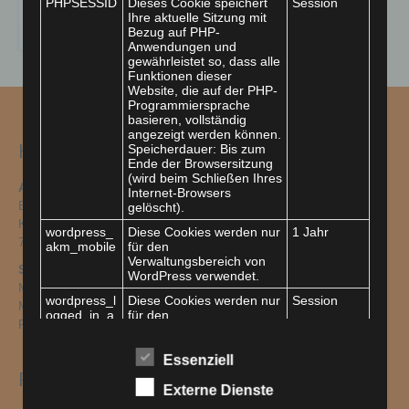
PHPSESSID
Dieses Cookie speichert
Session
Ihre aktuelle Sitzung mit
Bezug auf PHP-
Anwendungen und
gewährleistet so, dass alle
Funktionen dieser
Website, die auf der PHP-
Programmiersprache
basieren, vollständig
angezeigt werden können.
Hier finden Sie uns
Speicherdauer: Bis zum
Ende der Browsersitzung
(wird beim Schließen Ihres
Adresse
Internet-Browsers
Bürgerkreis Sinsheim e. V.
gelöscht).
Kleine Kirchgasse 5
wordpress_
Diese Cookies werden nur
1 Jahr
74889 Sinsheim
akm_mobile
für den
Verwaltungsbereich von
Sprechzeiten
WordPress verwendet.
Montag + Dienstag: 13–14 Uhr
wordpress_l
Diese Cookies werden nur
Session
Mittwoch + Donnerstag: 09-10 Uhr
ogged_in_a
für den
Freitag: 09–10 Uhr
km_mobile
Verwaltungsbereich von
WordPress verwendet und
gelten für andere
Essenziell
Seitenbesucher nicht.
Fachdienste
Externe Dienste
wp-settings-
Diese Cookies werden nur
Session