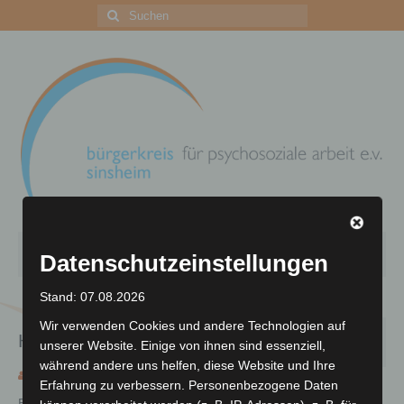
Suchen
nach:
Menü
Datenschutzeinstellungen
Stand: 07.08.2026
Zentrum für psychosoziale Arbeit
Wir verwenden Cookies und andere Technologien auf
24
Homepage Online
Ihre Unterstützung
unserer Website. Einige von ihnen sind essenziell,
JUNI 2018
während andere uns helfen, diese Website und Ihre
Archiv
von
ChMi
|
Veröffentlicht in:
Allgemein
|
0
Erfahrung zu verbessern. Personenbezogene Daten
Es ist soweit unser Homepage ist online