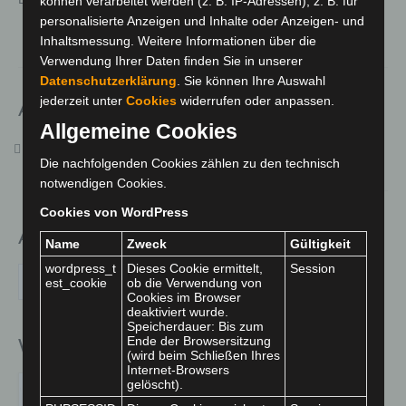
können verarbeitet werden (z. B. IP-Adressen), z. B. für
Bilder
personalisierte Anzeigen und Inhalte oder Anzeigen- und
Inhaltsmessung. Weitere Informationen über die
Fachdienste
Verwendung Ihrer Daten finden Sie in unserer
Datenschutzerklärung
. Sie können Ihre Auswahl
Impressum
jederzeit unter
Cookies
widerrufen oder anpassen.
Aktuelles
Kontakt
Allgemeine Cookies
Sozialpädagoge / Sozialarbeiter / Erzieher (w/m/d) –
Anfahrt
Die nachfolgenden Cookies zählen zu den technisch
Ambulante Jugendhilfe
notwendigen Cookies.
Kooperation
Cookies von WordPress
Archiv
Medienbeiträge
Name
Zweck
Gültigkeit
wordpress_t
Dieses Cookie ermittelt,
Session
Mitglied bei
Archiv
est_cookie
ob die Verwendung von
Cookies im Browser
Spende
deaktiviert wurde.
Speicherdauer: Bis zum
Wir sind eine anerkannte Einsatzstelle für
Ende der Browsersitzung
über uns
(wird beim Schließen Ihres
Internet-Browsers
gelöscht).