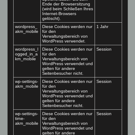
Ende der Browsersitzung
(wird beim Schließen Ihres
Internet-Browsers
gelöscht).
wordpress_
Diese Cookies werden nur
1 Jahr
akm_mobile
für den
Verwaltungsbereich von
WordPress verwendet.
wordpress_l
Diese Cookies werden nur
Session
ogged_in_a
für den
km_mobile
Verwaltungsbereich von
WordPress verwendet und
gelten für andere
Seitenbesucher nicht.
wp-settings-
Diese Cookies werden nur
Session
akm_mobile
für den
Verwaltungsbereich von
23
Sozialarbeiter /
WordPress verwendet und
gelten für andere
JULI 2026
Seitenbesucher nicht.
Sozialpädagoge (w/m/d) –
wp-settings-
Diese Cookies werden nur
Session
time-
für den
Jugendberufshilfe | 50 % |
akm_mobile
Verwaltungsbereich von
WordPress verwendet und
Theodor-Frey-Schule Eberbach
gelten für andere