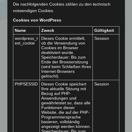
Die nachfolgenden Cookies zählen zu den technisch
notwendigen Cookies.
23
Cookies von WordPress
Sozialarbeiter /
JULI 2026
Name
Zweck
Gültigkeit
Sozialpädagoge / Erzieher
wordpress_t
Dieses Cookie ermittelt,
Session
est_cookie
ob die Verwendung von
(w/m/d)
Cookies im Browser
deaktiviert wurde.
Speicherdauer: Bis zum
von
ChMi
|
Veröffentlicht in:
Stellenanzeigen
|
0
Ende der Browsersitzung
(wird beim Schließen Ihres
Schulbegleitung nach § 35a SGB VIII Der Bürgerkreis für
Internet-Browsers
psychosoziale Arbeit e.V. begleitet seit über 40 Jahren
gelöscht).
Kinder, Jugendliche und Familien in herausfordernden
PHPSESSID
Dieses Cookie speichert
Session
Lebenssituationen. Zur Verstärkung unseres Teams
Ihre aktuelle Sitzung mit
Bezug auf PHP-
suchen wir engagierte Sozialarbeiterinnen,
Anwendungen und
Sozialpädagoginnen oder staatlich anerkannte
gewährleistet so, dass alle
Erzieher*innen für die Schulbegleitung …
Weiter
Funktionen dieser
Website, die auf der PHP-
Programmiersprache
basieren, vollständig
angezeigt werden können.
Speicherdauer: Bis zum