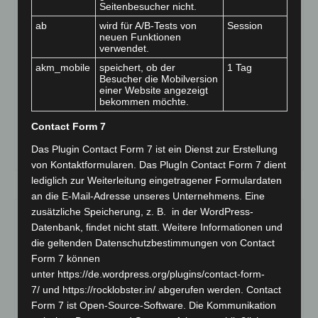
Seitenbesucher nicht.
von
ChMi
|
Veröffentlicht in:
Stellenanzeigen
|
0
ab
wird für A/B-Tests von
Session
neuen Funktionen
verwendet.
Gemeinsam Perspektiven schaffen. Der Bürgerkreis für
psychosoziale Arbeit e.V. begleitet seit über 40 Jahren
akm_mobile
speichert, ob der
1 Tag
Menschen in herausfordernden Lebenssituationen. Für
Besucher die Mobilversion
einer Website angezeigt
unsere Jugendberufshilfe an der Theodor-Frey-Schule in
bekommen möchte.
Eberbach suchen wir zum nächstmöglichen Zeitpunkt
eine engagierte Fachkraft mit abgeschlossenem Studium
Contact Form 7
in Sozialpädagogik oder …
Weiter
Das Plugin Contact Form 7 ist ein Dienst zur Erstellung
von Kontaktformularen. Das PlugIn Contact Form 7 dient
lediglich zur Weiterleitung eingetragener Formulardaten
an die E-Mail-Adresse unseres Unternehmens. Eine
zusätzliche Speicherung, z. B. in der WordPress-
Datenbank, findet nicht statt. Weitere Informationen und
die geltenden Datenschutzbestimmungen von Contact
Form 7 können
unter
https://de.wordpress.org/plugins/contact-form-
7/
und
https://rocklobster.in/
abgerufen werden. Contact
Form 7 ist Open-Source-Software. Die Kommunikation