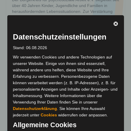
über 40 Jahren Kinder, Jugendliche und Familien in
herausfordernden Lebenssituationen. Zur Verstärkung
unseres Teams in Sinsheim suchen wir ab sofort
engagierte pädagogische Fachkräfte –
Berufseinsteiger*innen sind herzlich willkommen. Ihre
Aufgaben Das bringen …
Weiter
Datenschutzeinstellungen
Stand: 06.08.2026
Wir verwenden Cookies und andere Technologien auf
unserer Website. Einige von ihnen sind essenziell,
während andere uns helfen, diese Website und Ihre
Erfahrung zu verbessern. Personenbezogene Daten
können verarbeitet werden (z. B. IP-Adressen), z. B. für
personalisierte Anzeigen und Inhalte oder Anzeigen- und
Inhaltsmessung. Weitere Informationen über die
Verwendung Ihrer Daten finden Sie in unserer
Datenschutzerklärung
. Sie können Ihre Auswahl
jederzeit unter
Cookies
widerrufen oder anpassen.
Allgemeine Cookies