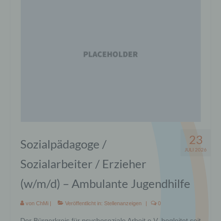
Bilder
Fachdienste
Impressum
Kontakt
Anfahrt
Kooperation
Medienbeiträge
23
Sozialpädagoge /
Mitglied bei
JULI 2026
Sozialarbeiter / Erzieher
Spende
(w/m/d) – Ambulante Jugendhilfe
über uns
von
ChMi
|
Veröffentlicht in:
Stellenanzeigen
|
0
Der Bürgerkreis für psychosoziale Arbeit e.V. begleitet seit