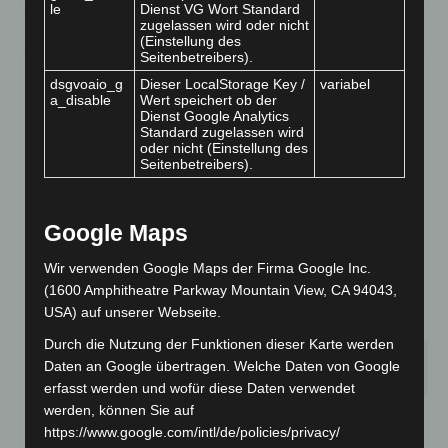
le
Dienst VG Wort Standard
zugelassen wird oder nicht
(Einstellung des
Seitenbetreibers).
dsgvoaio_g
Dieser LocalStorage Key /
variabel
a_disable
Wert speichert ob der
Dienst Google Analytics
Standard zugelassen wird
oder nicht (Einstellung des
Seitenbetreibers).
Google Maps
Wir verwenden Google Maps der Firma Google Inc.
(1600 Amphitheatre Parkway Mountain View, CA 94043,
USA) auf unserer Webseite.
Durch die Nutzung der Funktionen dieser Karte werden
24
Stellenanzeige
Daten an Google übertragen. Welche Daten von Google
OKT. 2019
erfasst werden und wofür diese Daten verwendet
Sozialpädagogische Fachkraft
werden, können Sie auf
https://www.google.com/intl/de/policies/privacy/