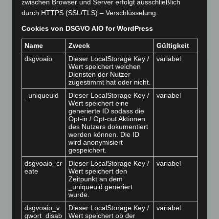
zwischen Browser und Server erfolgt ausschließlich
durch HTTPS (SSL/TLS) – Verschlüsselung.
Cookies von DSGVO AIO for WordPress
Name
Zweck
Gültigkeit
dsgvoaio
Dieser LocalStorage Key /
variabel
24
Wert speichert welchen
Stellenanzeige „Duales
Diensten der Nutzer
MÄRZ 2026
zugestimmt hat oder nicht.
Studium Soziale Arbeit:
_uniqueuid
Dieser LocalStorage Key /
variabel
Wert speichert eine
Schwerpunkt
generierte ID sodass die
Opt-in / Opt-out Aktionen
des Nutzers dokumentiert
Gemeindepsychiatrie
werden können. Die ID
wird anonymisiert
(Eingliederungshilfe)“
gespeichert.
dsgvoaio_cr
Dieser LocalStorage Key /
variabel
eate
Wert speichert den
von
ChMi
|
Veröffentlicht in:
Stellenanzeigen
|
0
Zeitpunkt an dem
_uniqueuid generiert
Weitere Informationen zu dieser Stellenausschreibung
wurde.
finden Sie hier
dsgvoaio_v
Dieser LocalStorage Key /
variabel
gwort_disab
Wert speichert ob der